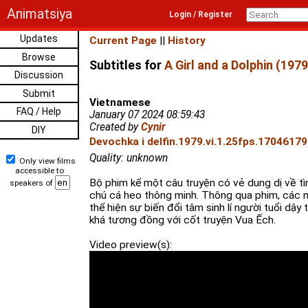
Animatsiya
Login / Register
Updates
Current Page
||
History
Browse
Subtitles for
A Girl and a Dolphin (1979
Discussion
Submit
Vietnamese
FAQ / Help
January 07 2024 08:59:43
Created by
Cynir
DIY
Devochka i delfin.1979.vi.1.25fps.17046179
Quality: unknown
Only view films
accessible to
Bộ phim kể một câu truyện có vẻ dung dị về tì
speakers of
chú cá heo thông minh. Thông qua phim, các n
thể hiện sự biến đổi tâm sinh lí người tuổi dậy t
khá tương đồng với cốt truyện Vua Ếch.
Video preview(s):