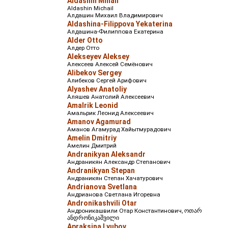
Aldashin Mihail
Aldashin Michail
Алдашин Михаил Владимирович
Aldashina-Filippova Yekaterina
Алдашина-Филиппова Екатерина
Alder Otto
Алдер Отто
Alekseyev Aleksey
Алексеев Алексей Семёнович
Alibekov Sergey
Алибеков Сергей Арифович
Alyashev Anatoliy
Аляшев Анатолий Алексеевич
Amalrik Leonid
Амальрик Леонид Алексеевич
Amanov Agamurad
Аманов Агамурад Хайытмурадович
Amelin Dmitriy
Амелин Дмитрий
Andranikyan Aleksandr
Андраникян Александр Степанович
Andranikyan Stepan
Андраникян Степан Хачатурович
Andrianova Svetlana
Андрианова Светлана Игоревна
Andronikashvili Otar
Андроникашвили Отар Константинович, ოთარ
ანდრონიკაშვილი
Apraksina Lyubov