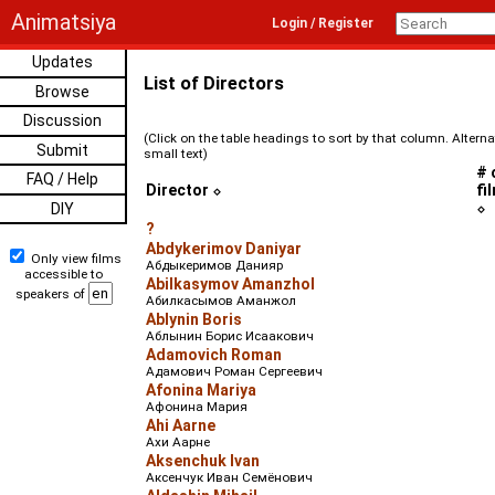
Animatsiya
Login / Register
Updates
List of Directors
Browse
Discussion
(Click on the table headings to sort by that column. Alterna
Submit
small text)
# 
FAQ / Help
Director
fi
DIY
?
Abdykerimov Daniyar
Only view films
Абдыкеримов Данияр
accessible to
Abilkasymov Amanzhol
speakers of
Абилкасымов Аманжол
Ablynin Boris
Аблынин Борис Исаакович
Adamovich Roman
Адамович Роман Сергеевич
Afonina Mariya
Афонина Мария
Ahi Aarne
Ахи Аарне
Aksenchuk Ivan
Аксенчук Иван Семёнович