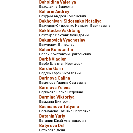
Baholdina Valeriya
Бахолдина Валерия
Bahurin Andrey
Бахурин Андрей Томашевич
Bakhchivan-Sidorenko Nataliya
Бахчеван-Сидоренко Наталия Васильевна
Bakhtadze Vakhtang
Бахтадзе Вахтанг Давидович
Bakunovich Vyacheslav
Бакунович Вячеслав
Balan Konstantin
Балан Константин Григорьевич
Barbè Vladlen
Барбэ Владлен Иосифович
Bardin Garri
Бардин Гарри Яковлевич
Barinova Galina
Баринова Галина Сергеевна
Barinova Yelena
Баринова Елена Петровна
Barmina Viktoriya
Бармина Виктория
Basmanova Tatyana
Басманова Татьяна Сергеевна
Batanin Yuriy
Батанин Юрий Анатольевич
Batyrova Deli
Батырова Дели