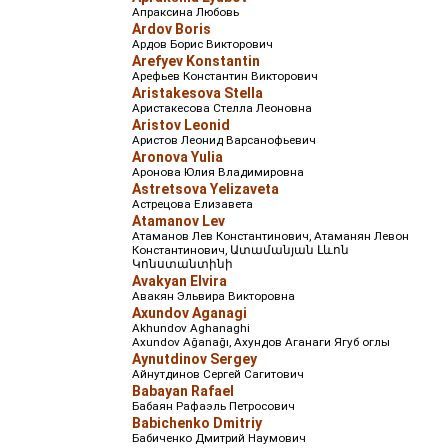
Апраксина Любовь
Ardov Boris
Ардов Борис Викторович
Arefyev Konstantin
Арефьев Константин Викторович
Aristakesova Stella
Аристакесова Стелла Леоновна
Aristov Leonid
Аристов Леонид Варсанофьевич
Aronova Yulia
Аронова Юлия Владимировна
Astretsova Yelizaveta
Астрецова Елизавета
Atamanov Lev
Атаманов Лев Константинович, Атаманян Левон
Константинович, Ատամանյան Լևոն
Կոնստանտինի
Avakyan Elvira
Авакян Эльвира Викторовна
Axundov Aganagi
Akhundov Aghanaghi
Axundov Ağanağı, Ахундов Аганаги Ягуб оглы
Aynutdinov Sergey
Айнутдинов Сергей Сагитович
Babayan Rafael
Бабаян Рафаэль Петросович
Babichenko Dmitriy
Бабиченко Дмитрий Наумович