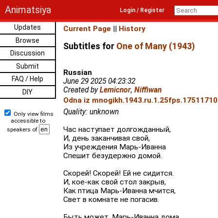
Animatsiya
Login / Register
Updates
Current Page
||
History
Browse
Subtitles for
One of Many (1943)
Discussion
Submit
Russian
FAQ / Help
June 29 2025 04:23:32
Created by
Lemicnor
,
Niffiwan
DIY
Odna iz mnogikh.1943.ru.1.25fps.175117101
Quality: unknown
Only view films
accessible to
Час наступает долгожданный,
speakers of
И, день заканчивая свой,
Из учреждения Марь-Иванна
Спешит безудержно домой.
Скорей! Скорей! Ей не сидится.
И, кое-как свой стол закрыв,
Как птица Марь-Иванна мчится,
Свет в комнате не погасив.
Быть может, Марь-Иванна дома