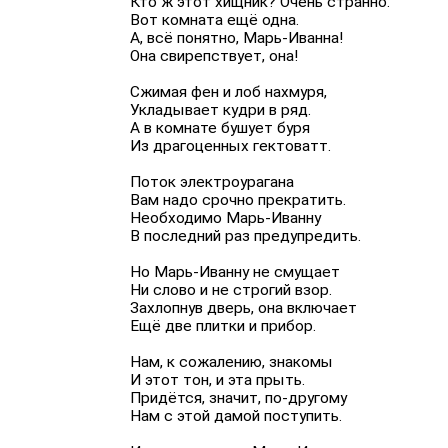
Кто ж этот хищник? Очень странно.
Вот комната ещё одна.
А, всё понятно, Марь-Иванна!
Она свирепствует, она!
Сжимая фен и лоб нахмуря,
Укладывает кудри в ряд.
А в комнате бушует буря
Из драгоценных гектоватт.
Поток электроурагана
Вам надо срочно прекратить.
Необходимо Марь-Иванну
В последний раз предупредить.
Но Марь-Иванну не смущает
Ни слово и не строгий взор.
Захлопнув дверь, она включает
Ещё две плитки и прибор.
Нам, к сожалению, знакомы
И этот тон, и эта прыть.
Придётся, значит, по-другому
Нам с этой дамой поступить.