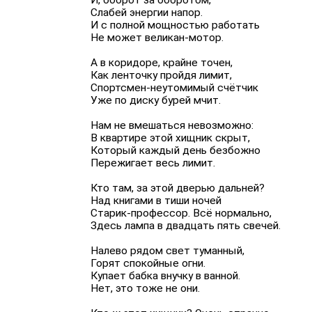
Слабей энергии напор.
И с полной мощностью работать
Не может великан-мотор.
А в коридоре, крайне точен,
Как ленточку пройдя лимит,
Спортсмен-неутомимый счётчик
Уже по диску бурей мчит.
Нам не вмешаться невозможно:
В квартире этой хищник скрыт,
Который каждый день безбожно
Пережигает весь лимит.
Кто там, за этой дверью дальней?
Над книгами в тиши ночей
Старик-профессор. Всё нормально,
Здесь лампа в двадцать пять свечей.
Налево рядом свет туманный,
Горят спокойные огни.
Купает бабка внучку в ванной.
Нет, это тоже не они.