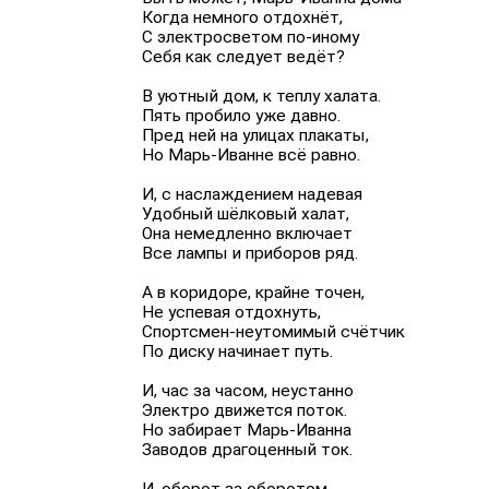
Когда немного отдохнёт,
С электросветом по-иному
Себя как следует ведёт?
В уютный дом, к теплу халата.
Пять пробило уже давно.
Пред ней на улицах плакаты,
Но Марь-Иванне всё равно.
И, с наслаждением надевая
Удобный шёлковый халат,
Она немедленно включает
Все лампы и приборов ряд.
А в коридоре, крайне точен,
Не успевая отдохнуть,
Спортсмен-неутомимый счётчик
По диску начинает путь.
И, час за часом, неустанно
Электро движется поток.
Но забирает Марь-Иванна
Заводов драгоценный ток.
И, оборот за оборотом,