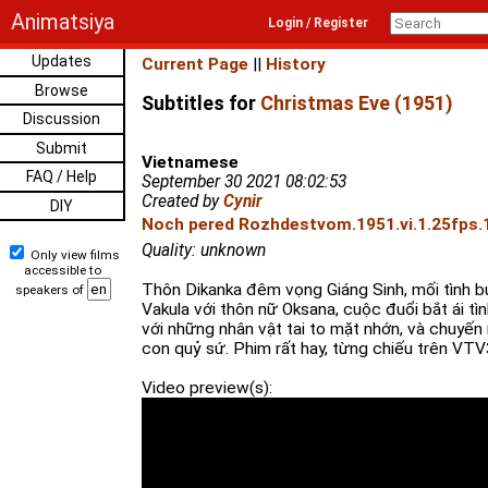
Animatsiya
Login / Register
Updates
Current Page
||
History
Browse
Subtitles for
Christmas Eve (1951)
Discussion
Submit
Vietnamese
FAQ / Help
September 30 2021 08:02:53
Created by
Cynir
DIY
Noch pered Rozhdestvom.1951.vi.1.25fps.
Quality: unknown
Only view films
accessible to
Thôn Dikanka đêm vọng Giáng Sinh, mối tình b
speakers of
Vakula với thôn nữ Oksana, cuộc đuổi bắt ái tì
với những nhân vật tai to mặt nhớn, và chuyế
con quỷ sứ. Phim rất hay, từng chiếu trên VTV
Video preview(s):